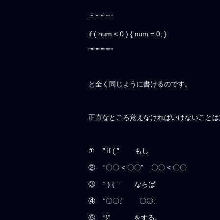
””””””””””
if ( num < 0 ) { num = 0; }
””””””””””
と全く同じように書けるのです。
正直なところ覚えなければいけないことは
① ” if ( ” もし
② “〇〇 < 〇〇” 〇〇 < 〇〇
③ “ ) { ” ならば
④ “〇〇;” 〇〇;
⑤ “}” をする。