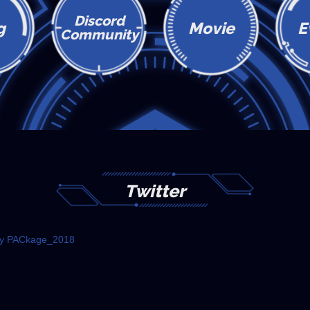
Discord
g
Movie
E
Community
Twitter
by PACkage_2018