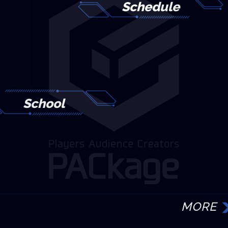
Schedule
School
MORE