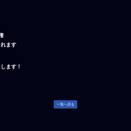
権
られます
たします！
一覧へ戻る