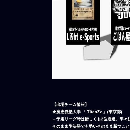
【出場チーム情報】
★慶應義塾大学 「 TitanZz 」(東京都)
→予選リーグ時は惜しくも2位通過。準々決勝で
そのまま準決勝でも勢いそのまま勝つこと