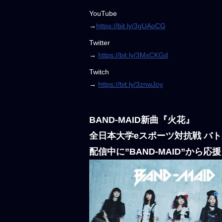
YouTube
→
https://bit.ly/3gUAoCG
Twitter
→
https://bit.ly/3MxCKGd
Twitch
→
https://bit.ly/3znwJoy
BAND-MAID新曲『火花』
全日本大学eスポーツ対抗戦 バ
配信中に”BAND-MAID”から