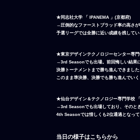
★同志社大学 「 IPANEMA 」(京都府)
→圧倒的なファーストブラッド率の高さが
予選リーグでは全勝に近い成績を残してい
★東京デザインテクノロジーセンター専門学校 
→3rd Seasonでも出場。前回悔しい
決勝トーナメントまで勝ち進んできました
このまま準決勝、決勝でも勝ち進んでいく
★仙台デザイン＆テクノロジー専門学校 「 Li9h
→3rd Seasonでも出場しており、その
4th Seasonでは惜しくも2位通過
当日の様子はこちらから