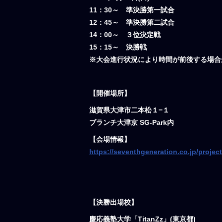
11：30～ 準決勝第一試合
12：45～ 準決勝第二試合
14：00～ ３位決定戦
15：15～ 決勝戦
※大会進行状況により時間が前後す
【開催場所】
滋賀県大津市二本松１−１
ブランチ大津京 SG-Park内
【会場情報】
https://seventhgeneration.co.jp/project
【決勝出場校】
慶応義塾大学「TitanZz」(東京都)